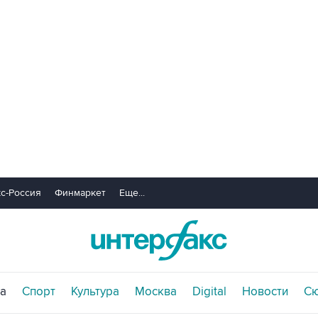
с-Россия
Финмаркет
Еще...
а
Спорт
Культура
Москва
Digital
Новости
С