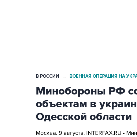
Социальная реклама, АНО «Национальные приоритеты».
И
Кабмин РФ разрешил до 1 июля 
бензина Евро 2, Евро 3, Евро 4
В РОССИИ
ВОЕННАЯ ОПЕРАЦИЯ НА УКР
→
Минобороны РФ со
объектам в украин
Одесской области
Москва. 9 августа. INTERFAX.RU - Ми