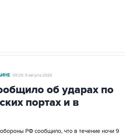
НН 7725383515 Erid: F7NfYUJCUneVdwcydK6A
2027 года импорт, выпуск и обращение
АИНЕ
09:29, 9 августа 2026
общило об ударах по
ских портах и в
нобороны РФ сообщило, что в течение ночи 9