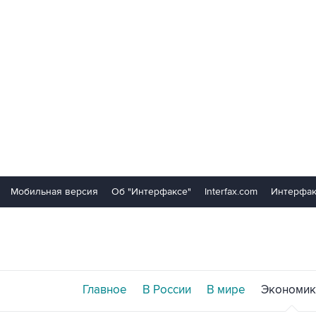
Мобильная версия
Об "Интерфаксе"
Interfax.com
Интерфак
Главное
В России
В мире
Экономик