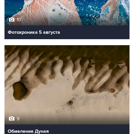
10
Фотохроника 5 августа
9
Обмеление Дуная