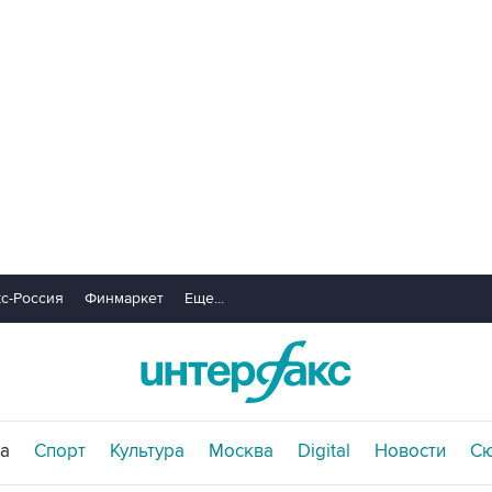
с-Россия
Финмаркет
Еще...
а
Спорт
Культура
Москва
Digital
Новости
С