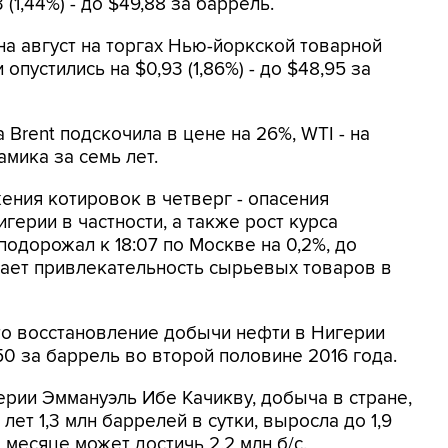
(1,44%) - до $49,88 за баррель.
а август на торгах Нью-йоркской товарной
пустились на $0,93 (1,86%) - до $48,95 за
 Brent подскочила в цене на 26%, WTI - на
мика за семь лет.
ения котировок в четверг - опасения
герии в частности, а также рост курса
одорожал к 18:07 по Москве на 0,2%, до
ижает привлекательность сырьевых товаров в
то восстановление добычи нефти в Нигерии
0 за баррель во второй половине 2016 года.
ерии Эммануэль Ибе Качикву, добыча в стране,
ет 1,3 млн баррелей в сутки, выросла до 1,9
 месяце может достичь 2,2 млн б/с.