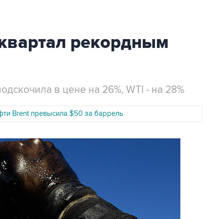
квартал рекордным
подскочила в цене на 26%, WTI - на 28%
фти Brent превысила $50 за баррель