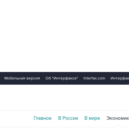
Мобильная версия
Об "Интерфаксе"
Interfax.com
Интерфак
Главное
В России
В мире
Экономик