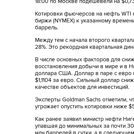
18:00 по Москве подешевели на $0,73 
Котировки фьючерсов на нефть WTI н
биржи (NYMEX) к указанному времени о
баррель.
Между тем с начала второго квартала
28%. Это рекордная квартальная дина
В числе основных факторов для сниж
восстановления добычи в мире и в Ни
доллара США. Доллар в паре с евро п
$1,1104 за евро. Сильный доллар сн
качестве объектов для инвестиций.
Эксперты Goldman Sachs отметили, ч
угрожает опустить котировки ниже $5
Как ранее заявил министр нефти Ниг
упавшая до минимальных за почти 30 л
млн баррелей в сутки, а в следующем