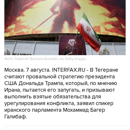
Фото: Fatemeh Bahrami/Anadolu via Getty Images
Москва. 7 августа. INTERFAX.RU - В Тегеране
считают провальной стратегию президента
США Дональда Трампа, который, по мнению
Ирана, пытается его запугать, и призывают
выполнить взятые обязательства для
урегулирования конфликта, заявил спикер
иранского парламента Мохаммад Багер
Галибаф.
В МИРЕ