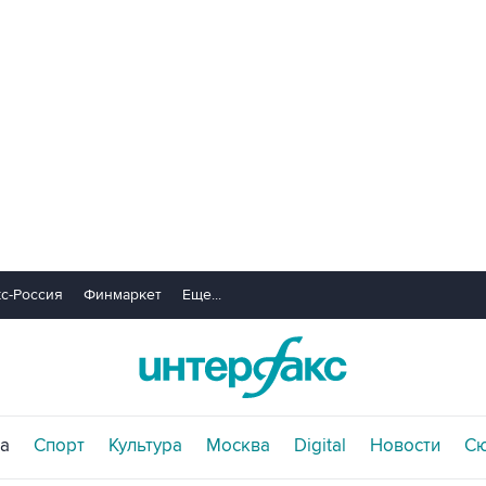
с-Россия
Финмаркет
Еще...
а
Спорт
Культура
Москва
Digital
Новости
С