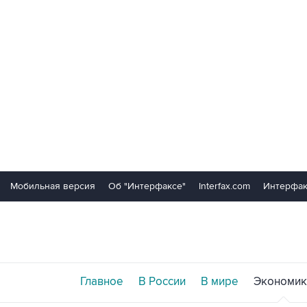
Мобильная версия
Об "Интерфаксе"
Interfax.com
Интерфак
Главное
В России
В мире
Экономик