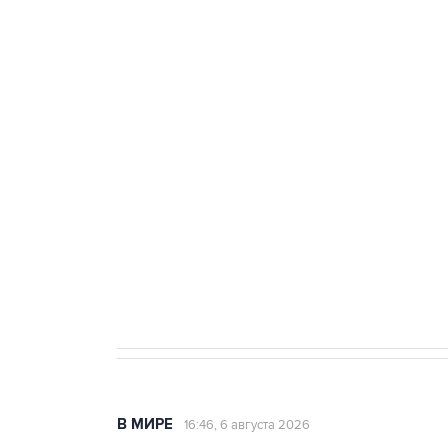
Три человека погибли, двое ра
Удмуртии
Путин сообщил о решении сосре
тыла Минобороны
Как российские медицинские т
Социальная реклама, АНО «Национальные приоритеты».
И
Трамп заявил, что переговоры 
В МИРЕ
16:46, 6 августа 2026