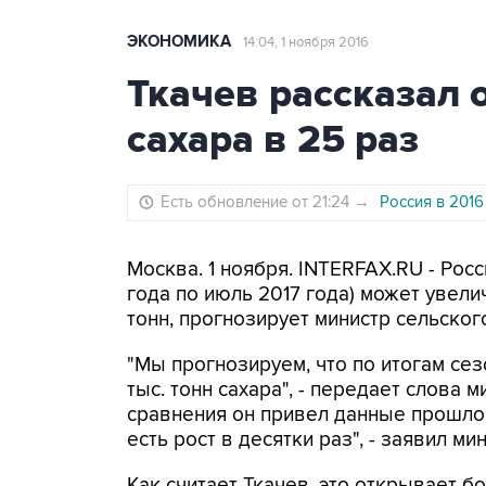
ЭКОНОМИКА
14:04, 1 ноября 2016
Ткачев рассказал 
сахара в 25 раз
Есть обновление от 21:24
→
Россия в 201
Москва. 1 ноября. INTERFAX.RU - Росси
года по июль 2017 года) может увелич
тонн, прогнозирует министр сельског
"Мы прогнозируем, что по итогам се
тыс. тонн сахара", - передает слова 
сравнения он привел данные прошлого
есть рост в десятки раз", - заявил мин
Как считает Ткачев, это открывает 