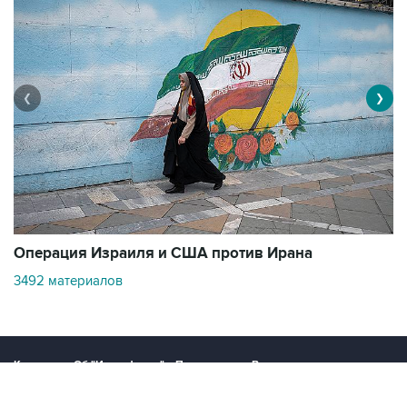
❮
❯
В
Операция Израиля и США против Ирана
11
3492 материалов
Контакты
Об "Интерфаксе"
Пресс-центр
Вакансии
Реклама на сайте
Мероприятия