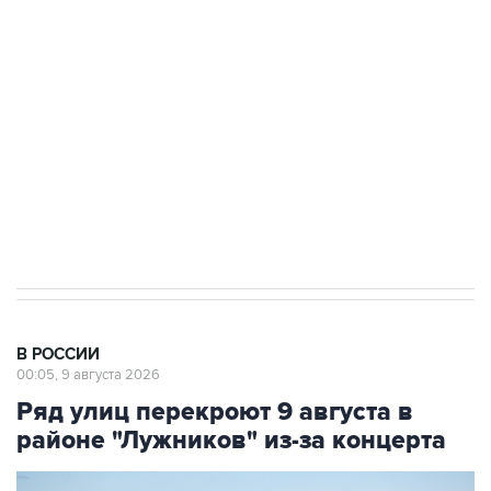
Беспилотные технологии и ИИ на службе у
электросетевых объектов и агрокомплексов
Социальная реклама, АНО «Национальные приоритеты».
ИНН 7725383515 Erid: F7NfYUJCUneVdwcydK6A
Кабмин РФ разрешил до 1 июля 2027 года
импорт, выпуск и обращение бензина Евро 2,
Евро 3, Евро 4
В РОССИИ
00:05, 9 августа 2026
Ряд улиц перекроют 9 августа в
районе "Лужников" из-за концерта