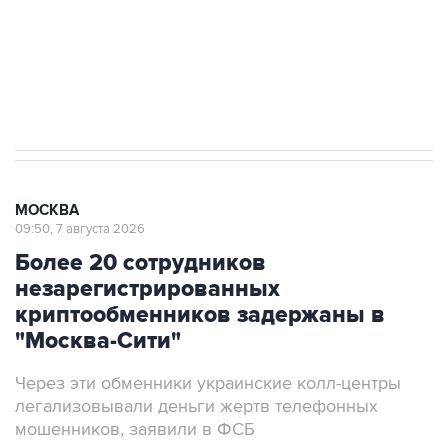
Социальная реклама, АНО «Национальные приоритеты».
ИНН 7725383515 Erid: F7NfYUJCUneVdwcydK6A
Аксенов сообщил о четвертом погибшем в
результате атаки ВСУ на Крым
МОСКВА
09:50, 7 августа 2026
Более 20 сотрудников
незарегистрированных
криптообменников задержаны в
"Москва-Сити"
Через эти обменники украинские колл-центры
легализовывали деньги жертв телефонных
мошенников, заявили в ФСБ