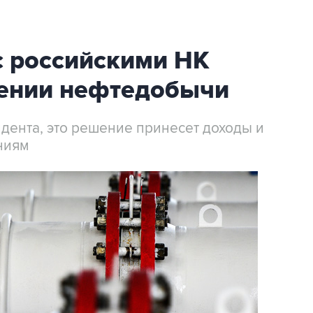
с российскими НК
ении нефтедобычи
дента, это решение принесет доходы и
ниям