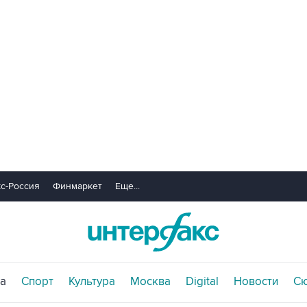
с-Россия
Финмаркет
Еще...
а
Спорт
Культура
Москва
Digital
Новости
С