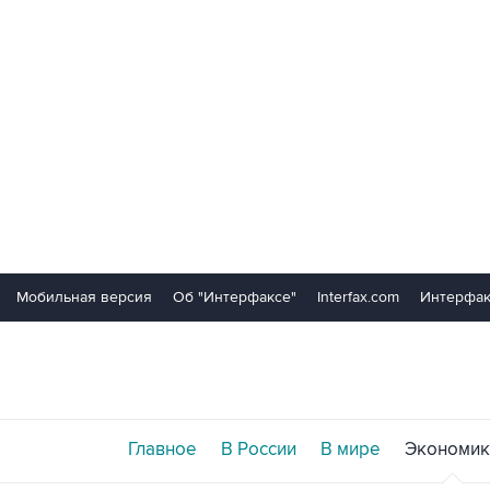
Мобильная версия
Об "Интерфаксе"
Interfax.com
Интерфак
Главное
В России
В мире
Экономик