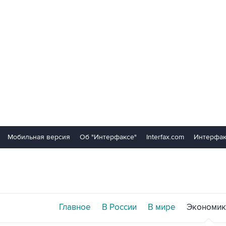
Мобильная версия
Об "Интерфаксе"
Interfax.com
Интерфак
Главное
В России
В мире
Экономик