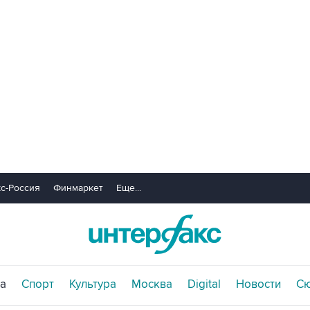
с-Россия
Финмаркет
Еще...
а
Спорт
Культура
Москва
Digital
Новости
С