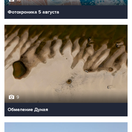
9
Обмеление Дуная