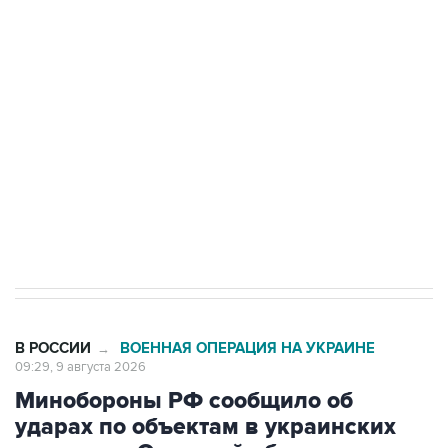
области подверглось атаке БПЛА
Беспилотные технологии и ИИ на службе у
электросетевых объектов и агрокомплексов
Социальная реклама, АНО «Национальные приоритеты».
ИНН 7725383515 Erid: F7NfYUJCUneVdwcydK6A
Кабмин РФ разрешил до 1 июля 2027 года
импорт, выпуск и обращение бензина Евро 2,
Евро 3, Евро 4
В РОССИИ
ВОЕННАЯ ОПЕРАЦИЯ НА УКРАИНЕ
→
09:29, 9 августа 2026
Минобороны РФ сообщило об
ударах по объектам в украинских