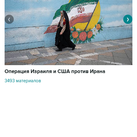
❮
❯
В
Операция Израиля и США против Ирана
1
3493 материалов
Контакты
Об "Интерфаксе"
Пресс-центр
Вакансии
Реклама на сайте
Мероприятия