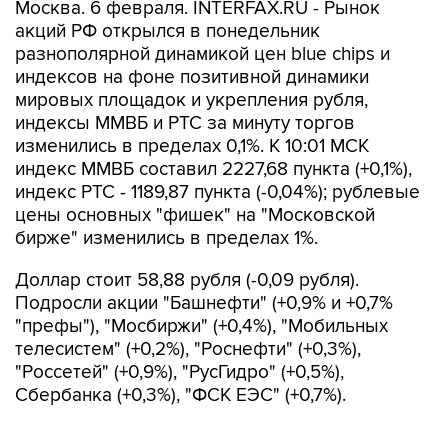
Москва. 6 февраля. INTERFAX.RU - Рынок
акций РФ открылся в понедельник
разнополярной динамикой цен blue chips и
индексов на фоне позитивной динамики
мировых площадок и укрепления рубля,
индексы ММВБ и РТС за минуту торгов
изменились в пределах 0,1%. К 10:01 МСК
индекс ММВБ составил 2227,68 пункта (+0,1%),
индекс РТС - 1189,87 пункта (-0,04%); рублевые
цены основных "фишек" на "Московской
бирже" изменились в пределах 1%.
Доллар стоит 58,88 рубля (-0,09 рубля).
Подросли акции "Башнефти" (+0,9% и +0,7%
"префы"), "Мосбиржи" (+0,4%), "Мобильных
телесистем" (+0,2%), "Роснефти" (+0,3%),
"Россетей" (+0,9%), "РусГидро" (+0,5%),
Сбербанка (+0,3%), "ФСК ЕЭС" (+0,7%).