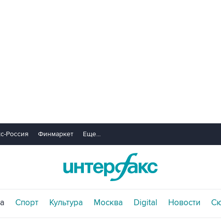
с-Россия
Финмаркет
Еще...
а
Спорт
Культура
Москва
Digital
Новости
С