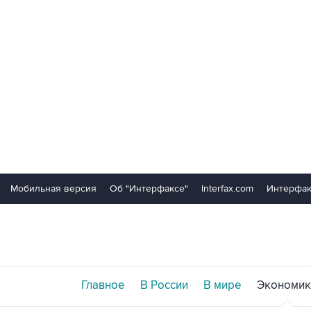
Мобильная версия
Об "Интерфаксе"
Interfax.com
Интерфак
Главное
В России
В мире
Экономик