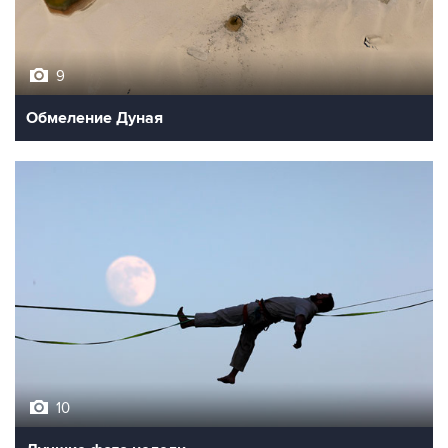
9
Обмеление Дуная
10