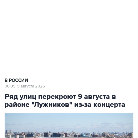
электросетевых объектов и агрокомплексов
Социальная реклама, АНО «Национальные приоритеты».
ИНН 7725383515 Erid: F7NfYUJCUneVdwcydK6A
Кабмин РФ разрешил до 1 июля 2027 года
импорт, выпуск и обращение бензина Евро 2,
Евро 3, Евро 4
В РОССИИ
00:05, 9 августа 2026
Ряд улиц перекроют 9 августа в
районе "Лужников" из-за концерта