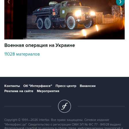
❮
❯
Военная операция на Украине
О
11028 материалов
3
Контакты
Об "Интерфаксе"
Пресс-центр
Вакансии
Реклама на сайте
Мероприятия
Copyright © 1991—2026 Interfax. Все права защищены. Сетевое издание
"Интерфакс.ру". Свидетельство о регистрации СМИ ЭЛ № ФС 77 - 84928 выдано
Федеральной службой по надзору в сфере связи, информационных технологий и