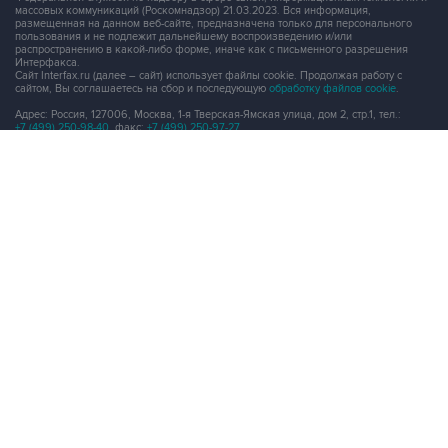
массовых коммуникаций (Роскомнадзор) 21.03.2023. Вся информация,
размещенная на данном веб-сайте, предназначена только для персонального
пользования и не подлежит дальнейшему воспроизведению и/или
распространению в какой-либо форме, иначе как с письменного разрешения
Интерфакса.
Сайт Interfax.ru (далее – сайт) использует файлы cookie. Продолжая работу с
сайтом, Вы соглашаетесь на сбор и последующую
обработку файлов cookie
.
Адрес: Россия, 127006, Москва, 1-я Тверская-Ямская улица, дом 2, стр.1, тел.:
+7 (499) 250-98-40
, факс:
+7 (499) 250-97-27
Продукты информационной группы
"Интерфакс"
Информация о компаниях, товарах и людях
СПАРК
X-Compliance
СКАУТ
Маркер
АСТРА
Новости и рынки
Новости "Интерфакса"
СКАН
RUDATA
Центр раскрытия корпоративной информации