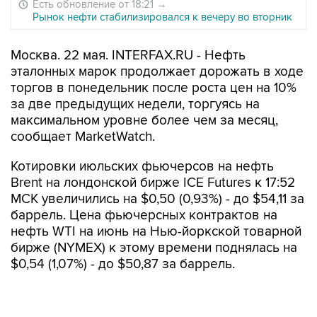
Есть обновление от 18:21
→
Рынок нефти стабилизировался к вечеру во вторник
Москва. 22 мая. INTERFAX.RU - Нефть
эталонных марок продолжает дорожать в ходе
торгов в понедельник после роста цен на 10%
за две предыдущих недели, торгуясь на
максимальном уровне более чем за месяц,
сообщает MarketWatch.
Котировки июльских фьючерсов на нефть
Brent на лондонской бирже ICE Futures к 17:52
МСК увеличились на $0,50 (0,93%) - до $54,11 за
баррель. Цена фьючерсных контрактов на
нефть WTI на июнь на Нью-йоркской товарной
бирже (NYMEX) к этому времени поднялась на
$0,54 (1,07%) - до $50,87 за баррель.
Инвесторы ждут заседания стран-членов
ОПЕК и других встреч представителей