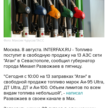
Фото: Максим Чурусов/ТАСС
Москва. 8 августа. INTERFAX.RU - Топливо
поступит в свободную продажу на 13 АЗС сети
"Атан" в Севастополе, сообщил губернатор
города Михаил Развожаев в пятницу.
"Сегодня с 10:00 на 13 заправках "Атан" в
свободной продаже топливо марок Аи-95 Ultra,
ДТ Ultra, ДТ и Аи-100. Объем лимитов по всем
видам топлива небольшой", -
написал
Развожаев в своем канале в Max.
Заправить можно 20 литров в одну машину,
отпуск в канистры запрещен.