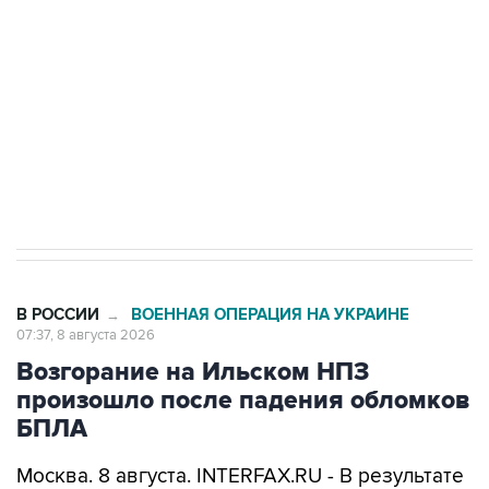
Социальная реклама, АНО «Национальные приоритеты».
ИНН 7725383515 Erid: F7NfYUJCUneVdwcydK6A
Кабмин РФ разрешил до 1 июля 2027 года
импорт, выпуск и обращение бензина Евро 2,
Евро 3, Евро 4
В РОССИИ
ВОЕННАЯ ОПЕРАЦИЯ НА УКРАИНЕ
→
07:37, 8 августа 2026
Возгорание на Ильском НПЗ
произошло после падения обломков
БПЛА
Москва. 8 августа. INTERFAX.RU - В результате
падения обломков БПЛА произошло
возгорание на Ильском НПЗ, сообщается в