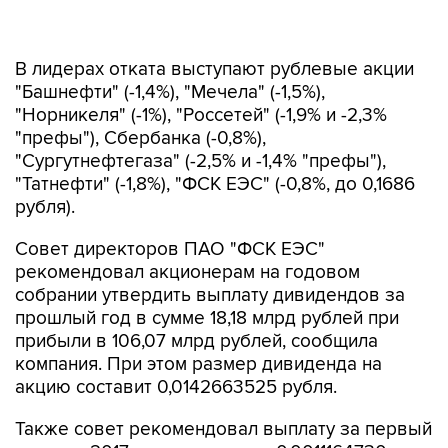
В лидерах отката выступают рублевые акции
"Башнефти" (-1,4%), "Мечела" (-1,5%),
"Норникеля" (-1%), "Россетей" (-1,9% и -2,3%
"префы"), Сбербанка (-0,8%),
"Сургутнефтегаза" (-2,5% и -1,4% "префы"),
"Татнефти" (-1,8%), "ФСК ЕЭС" (-0,8%, до 0,1686
рубля).
Совет директоров ПАО "ФСК ЕЭС"
рекомендовал акционерам на годовом
собрании утвердить выплату дивидендов за
прошлый год в сумме 18,18 млрд рублей при
прибыли в 106,07 млрд рублей, сообщила
компания. При этом размер дивиденда на
акцию составит 0,0142663525 рубля.
Также совет рекомендовал выплату за первый
квартал 2017 года в размере 0,0011164730
рубля на одну обыкновенную акцию ФСК.