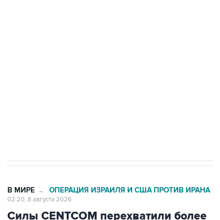
Росгвардии
Беспилотные технологии и ИИ на службе у
электросетевых объектов и агрокомплексов
Социальная реклама, АНО «Национальные приоритеты».
ИНН 7725383515 Erid: F7NfYUJCUneVdwcydK6A
Кабмин РФ разрешил до 1 июля 2027 года
импорт, выпуск и обращение бензина Евро 2,
Евро 3, Евро 4
В МИРЕ
ОПЕРАЦИЯ ИЗРАИЛЯ И США ПРОТИВ ИРАНА
→
02:20, 8 августа 2026
Силы CENTCOM перехватили более
50 торговых судов после