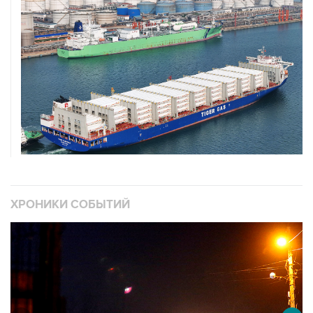
ХРОНИКИ СОБЫТИЙ
❮
❯