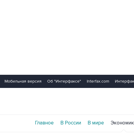
Мобильная версия
Об "Интерфаксе"
Interfax.com
Интерфак
Главное
В России
В мире
Экономик