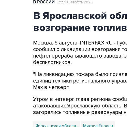
В РОССИИ
21:51, 6 августа 2026
В Ярославской об
возгорание топли
Москва. 6 августа. INTERFAX.RU - Г
сообщил о ликвидации возгорания т
нефтеперерабатывающего завода, з
беспилотников.
"На ликвидацию пожара было привлеч
единиц техники регионального управ
Мах в четверг.
Утром в четверг глава региона сооб
атаковавших Ярославскую область. 
загорелись топливные резервуары 
Ярославская область
Михаил Евраев