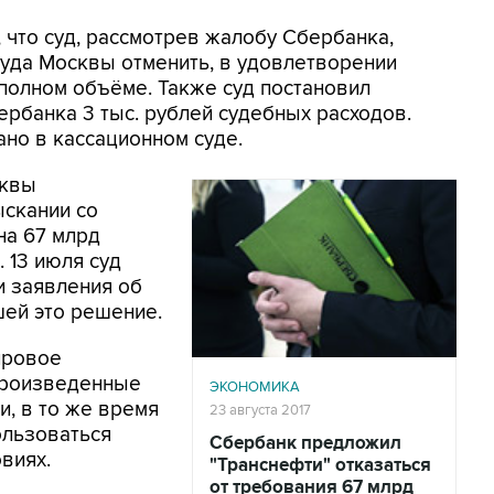
 что суд, рассмотрев жалобу Сбербанка,
уда Москвы отменить, в удовлетворении
 полном объёме. Также суд постановил
ербанка 3 тыс. рублей судебных расходов.
но в кассационном суде.
сквы
ыскании со
на 67 млрд
 13 июля суд
и заявления об
шей это решение.
ировое
 произведенные
ЭКОНОМИКА
, в то же время
23 августа 2017
ользоваться
Сбербанк предложил
виях.
"Транснефти" отказаться
от требования 67 млрд