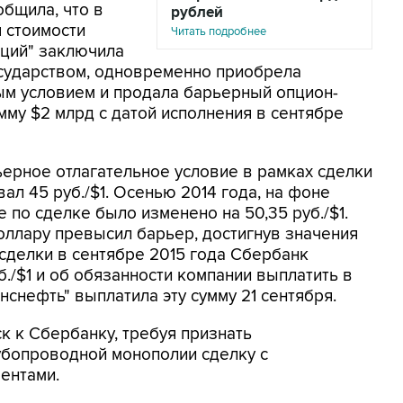
общила, что в
рублей
я стоимости
Читать подробнее
ций" заключила
осударством, одновременно приобрела
ым условием и продала барьерный опцион-
мму $2 млрд с датой исполнения в сентябре
ьерное отлагательное условие в рамках сделки
ал 45 руб./$1. Осенью 2014 года, на фоне
 по сделке было изменено на 50,35 руб./$1.
доллару превысил барьер, достигнув значения
а сделки в сентябре 2015 года Сбербанк
б./$1 и об обязанности компании выплатить в
нснефть" выплатила эту сумму 21 сентября.
к к Сбербанку, требуя признать
убопроводной монополии сделку с
ентами.