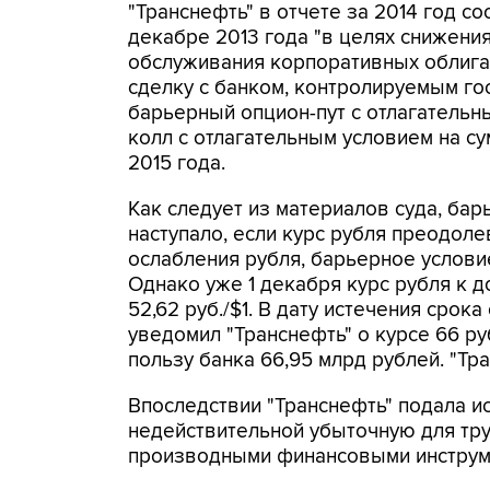
"Транснефть" в отчете за 2014 год со
декабре 2013 года "в целях снижени
обслуживания корпоративных облига
сделку с банком, контролируемым г
барьерный опцион-пут с отлагательн
колл с отлагательным условием на су
2015 года.
Как следует из материалов суда, бар
наступало, если курс рубля преодолев
ослабления рубля, барьерное условие
Однако уже 1 декабря курс рубля к 
52,62 руб./$1. В дату истечения срок
уведомил "Транснефть" о курсе 66 ру
пользу банка 66,95 млрд рублей. "Тра
Впоследствии "Транснефть" подала ис
недействительной убыточную для тр
производными финансовыми инструм