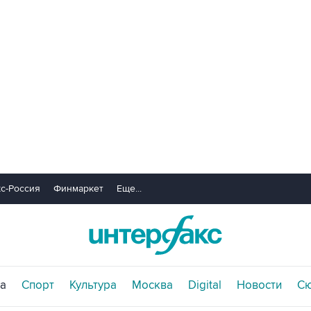
с-Россия
Финмаркет
Еще...
а
Спорт
Культура
Москва
Digital
Новости
С