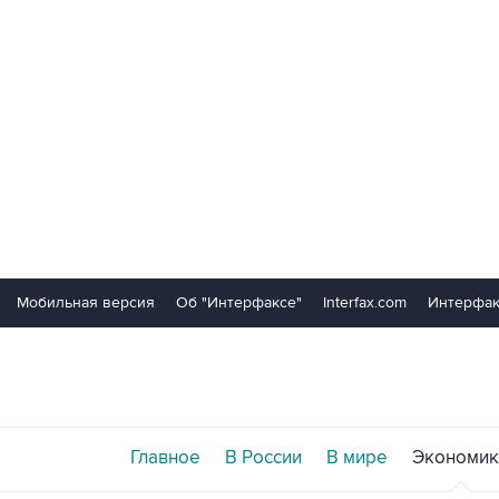
Мобильная версия
Об "Интерфаксе"
Interfax.com
Интерфак
Главное
В России
В мире
Экономик