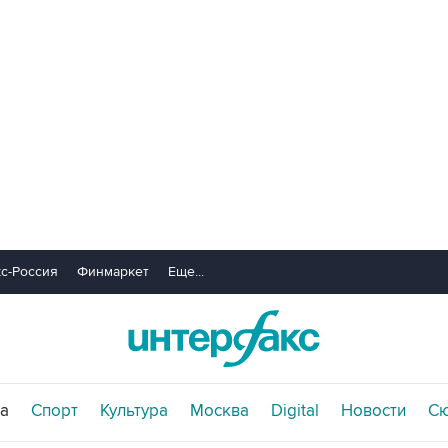
с-Россия
Финмаркет
Еще...
а
Спорт
Культура
Москва
Digital
Новости
С