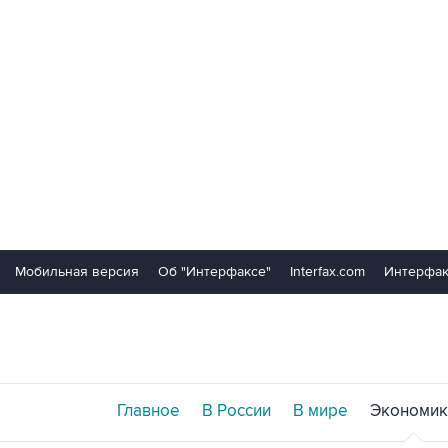
Мобильная версия
Об "Интерфаксе"
Interfax.com
Интерфак
Главное
В России
В мире
Экономик