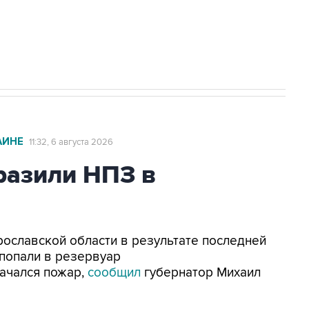
с Ираном начнутся в понедельник
АИНЕ
11:32, 6 августа 2026
азили НПЗ в
Ярославской области в результате последней
попали в резервуар
ачался пожар,
сообщил
губернатор Михаил