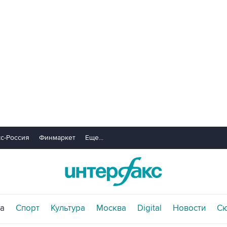
с-Россия
Финмаркет
Еще...
а
Спорт
Культура
Москва
Digital
Новости
С