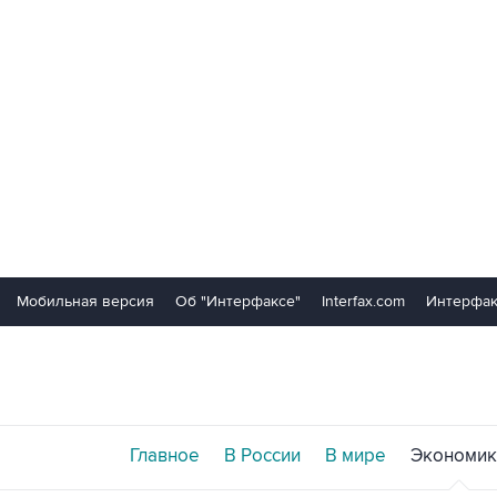
Мобильная версия
Об "Интерфаксе"
Interfax.com
Интерфак
Главное
В России
В мире
Экономик