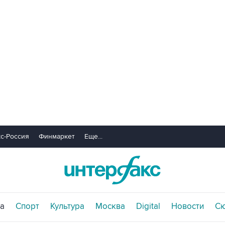
с-Россия
Финмаркет
Еще...
а
Спорт
Культура
Москва
Digital
Новости
С