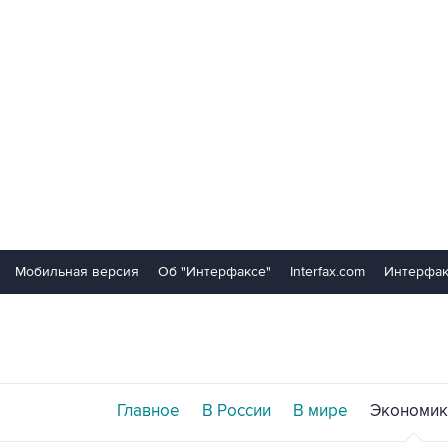
Мобильная версия
Об "Интерфаксе"
Interfax.com
Интерфак
Главное
В России
В мире
Экономик