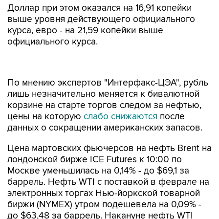
Доллар при этом оказался на 16,91 копейки
выше уровня действующего официального
курса, евро - на 21,59 копейки выше
официального курса.
По мнению экспертов "Интерфакс-ЦЭА", рубль
лишь незначительно меняется к бивалютной
корзине на старте торгов следом за нефтью,
цены на которую
слабо снижаются
после
данных о сокращении американских запасов.
Цена мартовских фьючерсов на нефть Brent на
лондонской бирже ICE Futures к 10:00 по
Москве уменьшилась на 0,14% - до $69,1 за
баррель. Нефть WTI с поставкой в феврале на
электронных торгах Нью-йоркской товарной
биржи (NYMEX) утром подешевела на 0,09% -
до $63,48 за баррель. Накануне нефть WTI
закрылась на отметке $63,57 за баррель -
максимума на закрытие более чем за три года,