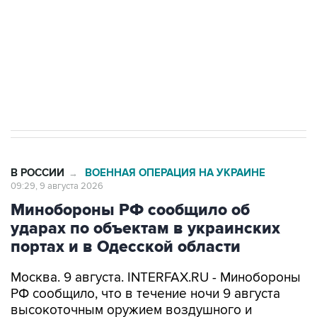
Кабмин РФ разрешил до 1 июля 2027 года
импорт, выпуск и обращение бензина Евро 2,
Евро 3, Евро 4
В РОССИИ
ВОЕННАЯ ОПЕРАЦИЯ НА УКРАИНЕ
→
09:29, 9 августа 2026
Минобороны РФ сообщило об
ударах по объектам в украинских
портах и в Одесской области
Москва. 9 августа. INTERFAX.RU - Минобороны
РФ сообщило, что в течение ночи 9 августа
высокоточным оружием воздушного и
наземного базирования, а также ударными
беспилотными летательными аппаратами