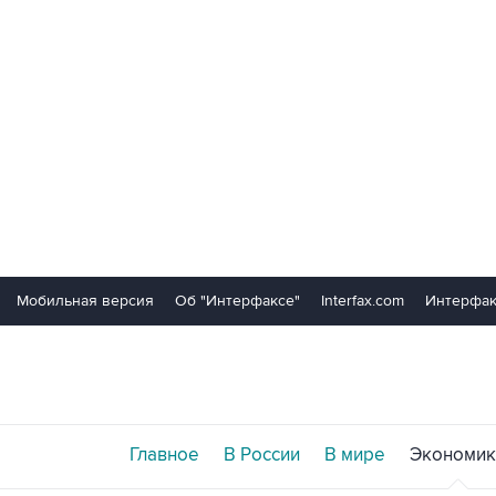
Мобильная версия
Об "Интерфаксе"
Interfax.com
Интерфак
Главное
В России
В мире
Экономик