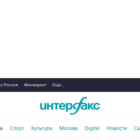
с-Россия
Финмаркет
Еще...
а
Спорт
Культура
Москва
Digital
Новости
С