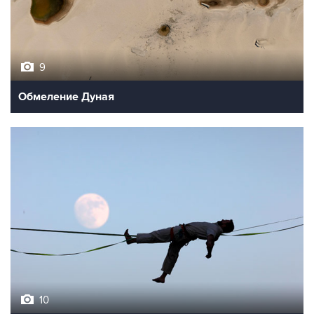
9
Обмеление Дуная
10