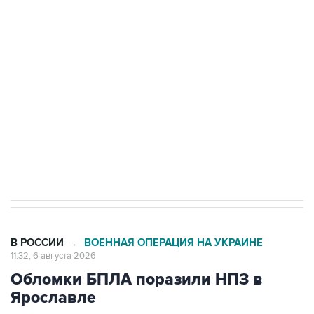
Путин сообщил о решении сосредоточить в
одних руках все службы тыла Минобороны
Как российские медицинские технологии
выходят на мировые рынки
Социальная реклама, АНО «Национальные приоритеты».
ИНН 7725383515 Erid: F7NfYUJCUneVdTRF8PRs
Трамп заявил, что переговоры с Ираном
начнутся в понедельник
В РОССИИ
ВОЕННАЯ ОПЕРАЦИЯ НА УКРАИНЕ
→
11:32, 6 августа 2026
Обломки БПЛА поразили НПЗ в
Ярославле