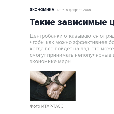
ЭКОНОМИКА
17:05, 9 февраля 2009
Такие зависимые 
Центробанки отказываются от ряд
чтобы как можно эффективнее бо
когда все пойдет на лад, это мож
смогут принимать непопулярные 
экономике меры
Фото ИТАР-ТАСС