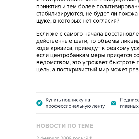
принятия и тем более политизирован
стабилизируются, не будет ли похожа
щуке, в которых нет согласия?
Если же с самого начала восстановл
действенные шаги, то объемы ликвид
ходе кризиса, приведут к резкому у
если центробанкам меры придется с
ведомством, это угрожает быстроте п
цель, а посткризистый мир может раз
Купить подписку на
Подписа
профессиональную ленту
главных
НОВОСТИ ПО ТЕМЕ
2 февраля 2009 года 19:11