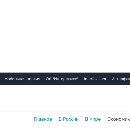
Мобильная версия
Об "Интерфаксе"
Interfax.com
Интерфак
Главное
В России
В мире
Экономик