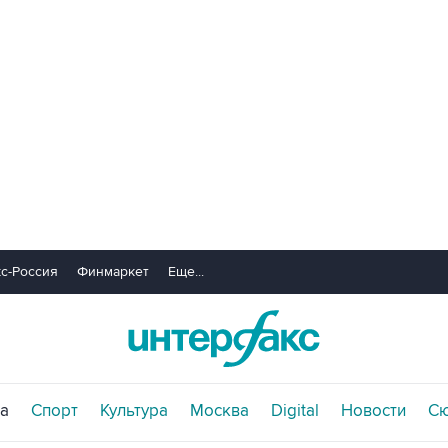
с-Россия
Финмаркет
Еще...
а
Спорт
Культура
Москва
Digital
Новости
С