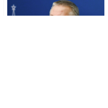
05 августа, 21:05
Кабмин РФ разрешил до 1 июля 2027 года импорт,
выпуск и обращение бензина Евро 2, Евро 3, Евро 4