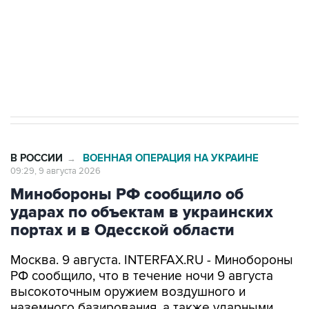
Социальная реклама, АНО «Национальные приоритеты».
ИНН 7725383515 Erid: F7NfYUJCUneVdwcydK6A
Кабмин РФ разрешил до 1 июля 2027 года
импорт, выпуск и обращение бензина Евро 2,
Евро 3, Евро 4
В РОССИИ
ВОЕННАЯ ОПЕРАЦИЯ НА УКРАИНЕ
→
09:29, 9 августа 2026
Минобороны РФ сообщило об
ударах по объектам в украинских
портах и в Одесской области
Москва. 9 августа. INTERFAX.RU - Минобороны
РФ сообщило, что в течение ночи 9 августа
высокоточным оружием воздушного и
наземного базирования, а также ударными