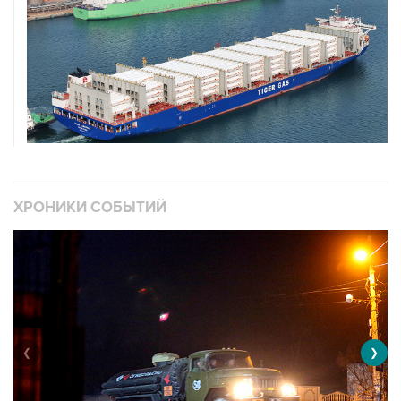
ХРОНИКИ СОБЫТИЙ
❮
❯