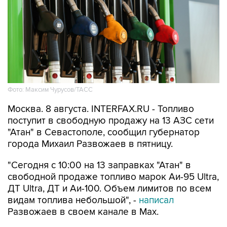
Фото: Максим Чурусов/ТАСС
Москва. 8 августа. INTERFAX.RU - Топливо
поступит в свободную продажу на 13 АЗС сети
"Атан" в Севастополе, сообщил губернатор
города Михаил Развожаев в пятницу.
"Сегодня с 10:00 на 13 заправках "Атан" в
свободной продаже топливо марок Аи-95 Ultra,
ДТ Ultra, ДТ и Аи-100. Объем лимитов по всем
видам топлива небольшой", -
написал
Развожаев в своем канале в Max.
Заправить можно 20 литров в одну машину,
отпуск в канистры запрещен.