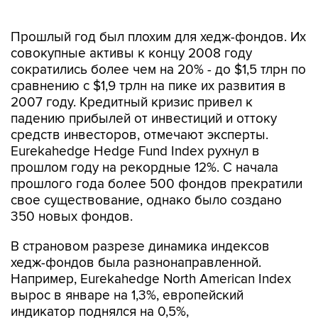
Прошлый год был плохим для хедж-фондов. Их
совокупные активы к концу 2008 году
сократились более чем на 20% - до $1,5 тлрн по
сравнению с $1,9 трлн на пике их развития в
2007 году. Кредитный кризис привел к
падению прибылей от инвестиций и оттоку
средств инвесторов, отмечают эксперты.
Eurekahedge Hedge Fund Index рухнул в
прошлом году на рекордные 12%. С начала
прошлого года более 500 фондов прекратили
свое существование, однако было создано
350 новых фондов.
В страновом разрезе динамика индексов
хедж-фондов была разнонаправленной.
Например, Eurekahedge North American Index
вырос в январе на 1,3%, европейский
индикатор поднялся на 0,5%,
латиноамериканский - на 1%. В свою очередь,
индекс, отслеживающий фонды,