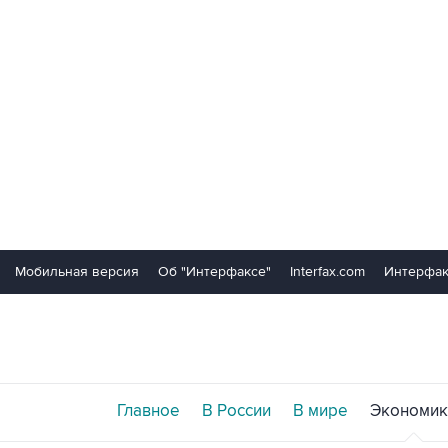
Мобильная версия
Об "Интерфаксе"
Interfax.com
Интерфак
Главное
В России
В мире
Экономик