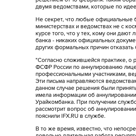
двумя ведомствами, которые по иде
Не секрет, что любые официальные 
министерствах и ведомствах не с ко
курсе того, что у тех, кому они даю
банка - никаких официальных докумен
других формальных причин отказать 
"Согласно сложившейся практике, о 
ФСФР России по аннулированию лице
профессиональными участниками, ве
Эти письма направляются ведомствам
данном случае решения были принят
имела информации об аннулировании
Урайкомбанка. При получении служб
рассмотрит вопрос об аннулировании 
пояснили IFX.RU в службе.
В то же время, известно, что непос
довольно длительная работа регулят