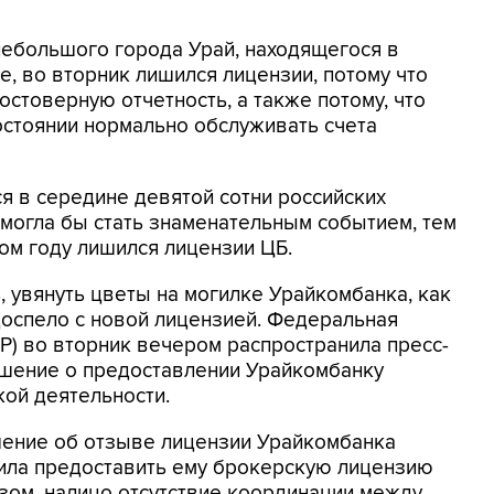
з небольшого города Урай, находящегося в
, во вторник лишился лицензии, потому что
стоверную отчетность, а также потому, что
состоянии нормально обслуживать счета
я в середине девятой сотни российских
 могла бы стать знаменательным событием, тем
том году лишился лицензии ЦБ.
, увянуть цветы на могилке Урайкомбанка, как
доспело с новой лицензией. Федеральная
) во вторник вечером распространила пресс-
ешение о предоставлении Урайкомбанку
ой деятельности.
шение об отзыве лицензии Урайкомбанка
ила предоставить ему брокерскую лицензию
зом, налицо отсутствие координации между