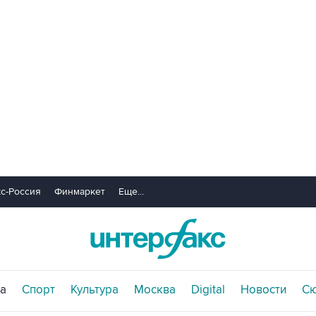
с-Россия
Финмаркет
Еще...
а
Спорт
Культура
Москва
Digital
Новости
С