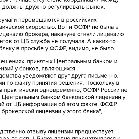
е должны дружно регулировать рынок.
бумаги перемещаются в российских
смической скоростью. Вот и ФСФР не была в
т лицензию брокера, накануне отняли лицензию
тов от ЦБ служба не получала. А каких-то
банку в просьбе у ФСФР, видимо, не было.
решениях, принятых Центральным банком и
нзий у банков, являющихся
домства уведомляют друг друга письменно.
и по факту принятия решения. Поскольку в
ы практически одновременно, ФСФР России не
 Центральным банком банковской лицензии у
ой от ЦБ информации об этом факте, ФСФР
брокерской лицензии у этого банка", -
редственно отзыву лицензии предшествует
ора, то есть ЦБ уже давно присматривался к