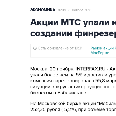
ЭКОНОМИКА
16:04, 20 ноября 2018
Акции МТС упали н
создании финрезе
Есть обновление от 19:31
→
Рынок акций 
МосБиржи
Москва. 20 ноября. INTERFAX.RU - А
упали более чем на 5% и достигли ур
компания зарезервировала 55,8 млр
ситуации вокруг антикоррупционног
бизнесом в Узбекистане.
На Московской бирже акции "Мобиль
252,35 рубля (-5,2%), при объеме тор