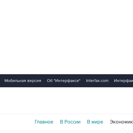
Мобильная версия
Об "Интерфаксе"
Interfax.com
Интерфак
Главное
В России
В мире
Экономик