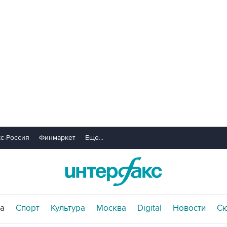
с-Россия
Финмаркет
Еще...
а
Спорт
Культура
Москва
Digital
Новости
С