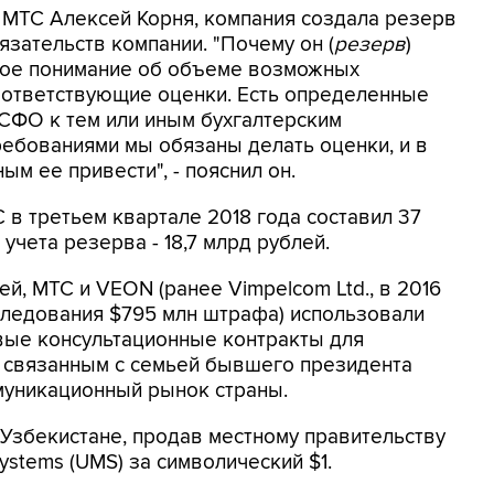
 МТС Алексей Корня, компания создала резерв
язательств компании. "Почему он (
резерв
)
ткое понимание об объеме возможных
соответствующие оценки. Есть определенные
СФО к тем или иным бухгалтерским
требованиями мы обязаны делать оценки, и в
м ее привести", - пояснил он.
 в третьем квартале 2018 года составил 37
учета резерва - 18,7 млрд рублей.
й, МТС и VEON (ранее Vimpelcom Ltd., в 2016
следования $795 млн штрафа) использовали
вые консультационные контракты для
, связанным с семьей бывшего президента
муникационный рынок страны.
 Узбекистане, продав местному правительству
Systems (UMS) за символический $1.