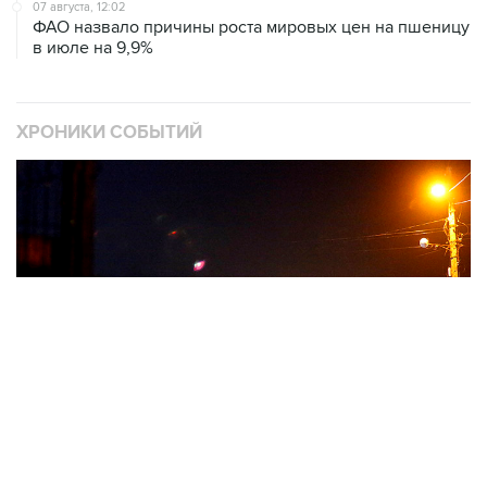
в июле на 9,9%
ХРОНИКИ СОБЫТИЙ
❮
❯
Военная операция на Украине
О
11036 материалов
2