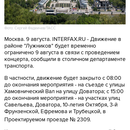
Фото: Сергей Фадеичев/ТАСС
Москва. 9 августа. INTERFAX.RU - Движение в
районе "Лужников" будет временно
ограничено 9 августа в связи с проведением
концерта, сообщили в столичном департаменте
транспорта.
В частности, движение будет закрыто с 08:00
до окончания мероприятия - на съезде с улицы
Хамовнический Вал на улицу Доватора; с 15:00
до окончания мероприятия - на участках улиц
Савельева, Доватора, 10-летия Октября, 3-й
Фрунзенской, Ефремова и Трубецкой, в
Проектируемом проезде № 2309.
Кроме того, на всех участках ограничений 9
августа с 00:01 до окончания мероприятия