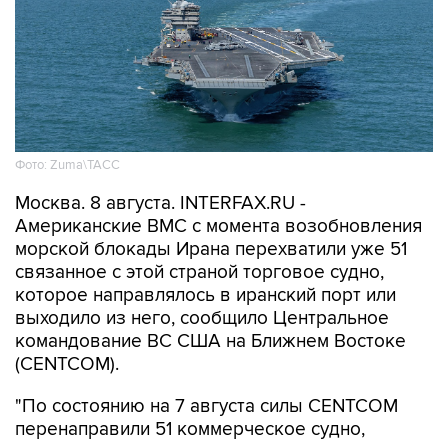
Фото: Zuma\ТАСС
Москва. 8 августа. INTERFAX.RU -
Американские ВМС с момента возобновления
морской блокады Ирана перехватили уже 51
связанное с этой страной торговое судно,
которое направлялось в иранский порт или
выходило из него, сообщило Центральное
командование ВС США на Ближнем Востоке
(CENTCOM).
"По состоянию на 7 августа силы CENTCOM
перенаправили 51 коммерческое судно,
вывели из строя два и провели досмотр еще
двух судов в рамках обеспечения блокады", -