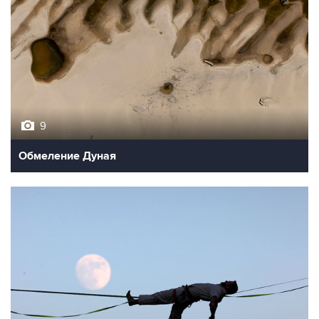
9
Обмеление Дуная