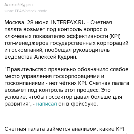
Алексей Кудрин
Фото: EPA/Vostock-photo
Москва. 28 июня. INTERFAX.RU - Счетная
палата возьмет под контроль вопрос о
ключевых показателях эффективности (KPI)
топ-менеджеров государственных корпораций
и госкомпаний, пообещал руководитель
ведомства Алексей Кудрин.
"Правительство правильно обозначило слабое
место управления госкорпорациями и
госкомпаниями - нет чётких KPI. Счетная палата
возьмет под контроль этот процесс. Это
условие, чтобы госсектор давал больше для
развития", -
написал
он в фейсбуке.
Счетная палата займется анализом, какие KPI
зафиксированы для руководства госкомпаний
и госкорпораций, объяснили "Интерфаксу" в