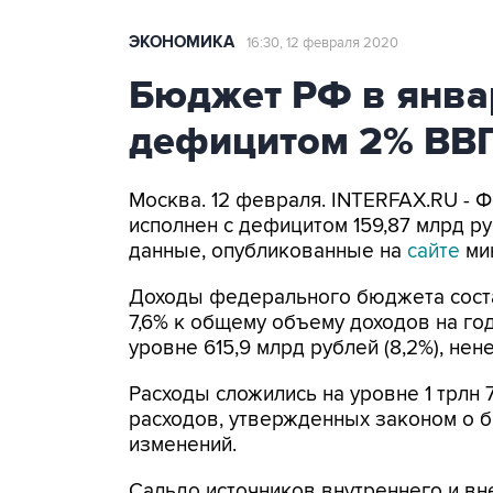
ЭКОНОМИКА
16:30, 12 февраля 2020
Бюджет РФ в янва
дефицитом 2% ВВ
Москва. 12 февраля. INTERFAX.RU -
исполнен с дефицитом 159,87 млрд р
данные, опубликованные на
сайте
мин
Доходы федерального бюджета состав
7,6% к общему объему доходов на го
уровне 615,9 млрд рублей (8,2%), нен
Расходы сложились на уровне 1 трлн 
расходов, утвержденных законом о б
изменений.
Сальдо источников внутреннего и в