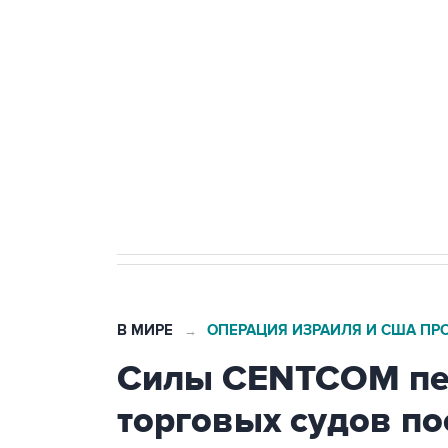
Беспилотные технологии и ИИ н
агрокомплексов
Социальная реклама, АНО «Национальные приоритеты».
И
Кабмин РФ разрешил до 1 июля 
бензина Евро 2, Евро 3, Евро 4
В МИРЕ
ОПЕРАЦИЯ ИЗРАИЛЯ И США ПР
→
Силы CENTCOM пер
торговых судов п