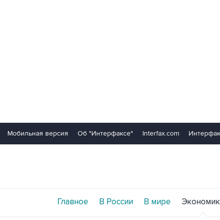
Мобильная версия
Об "Интерфаксе"
Interfax.com
Интерфак
Главное
В России
В мире
Экономик