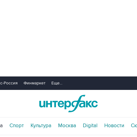
с-Россия
Финмаркет
Еще...
а
Спорт
Культура
Москва
Digital
Новости
С