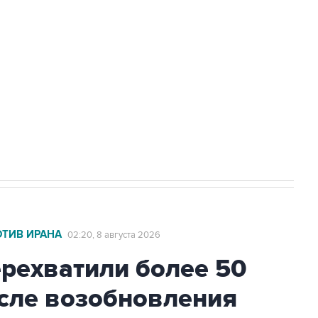
а службе у электросетевых объектов и
НН 7725383515 Erid: F7NfYUJCUneVdwcydK6A
2027 года импорт, выпуск и обращение
ОТИВ ИРАНА
02:20, 8 августа 2026
ехватили более 50
осле возобновления