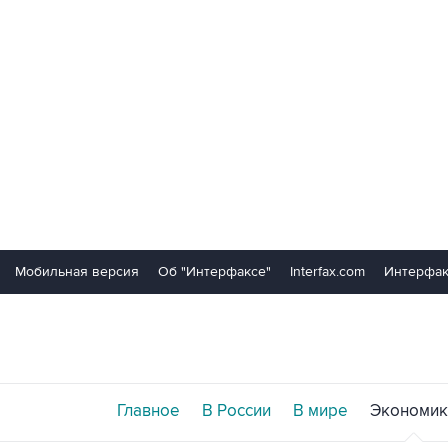
Мобильная версия
Об "Интерфаксе"
Interfax.com
Интерфак
Главное
В России
В мире
Экономик