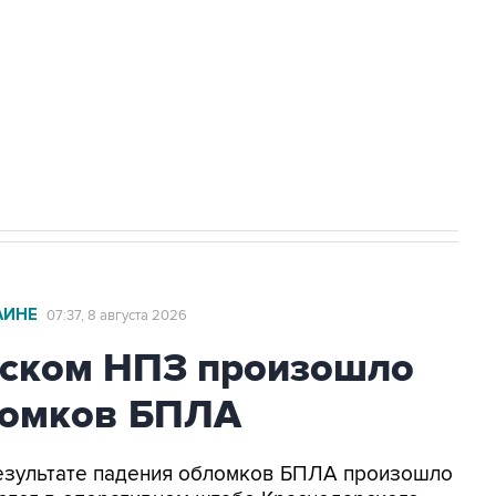
НН 7725383515 Erid: F7NfYUJCUneVdwcydK6A
2027 года импорт, выпуск и обращение
АИНЕ
07:37, 8 августа 2026
ьском НПЗ произошло
ломков БПЛА
 результате падения обломков БПЛА произошло