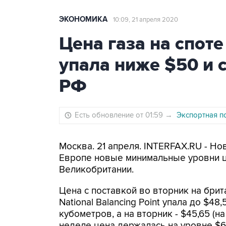
ЭКОНОМИКА
10:09, 21 апреля 2020
Цена газа на спот
упала ниже $50 и 
РФ
Есть обновление от 01:59
→
Экспортная п
Москва. 21 апреля. INTERFAX.RU - Н
Европе новые минимальные уровни це
Великобритании.
Цена с поставкой во вторник на брит
National Balancing Point упала до $48,
кубометров, а на вторник - $45,65 (н
неделе цена держалась на уровне $62