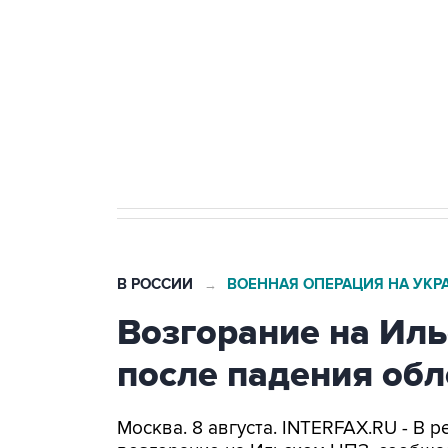
агрокомплексов
Социальная реклама, АНО «Национальные приоритеты».
И
Кабмин РФ разрешил до 1 июля 
бензина Евро 2, Евро 3, Евро 4
В РОССИИ
ВОЕННАЯ ОПЕРАЦИЯ НА УКР
→
Возгорание на Ил
после падения об
Москва. 8 августа. INTERFAX.RU - В