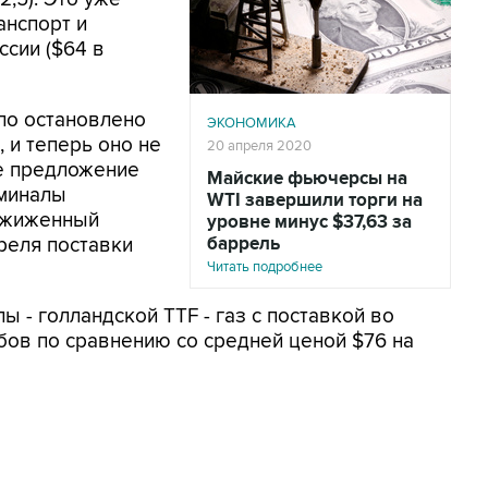
анспорт и
ссии ($64 в
ло остановлено
ЭКОНОМИКА
 и теперь оно не
20 апреля 2020
е предложение
Майские фьючерсы на
рминалы
WTI завершили торги на
 сжиженный
уровне минус $37,63 за
реля поставки
баррель
Читать подробнее
 - голландской TTF - газ с поставкой во
убов по сравнению со средней ценой $76 на