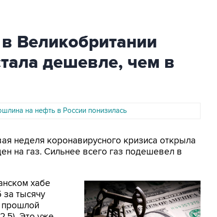
е в Великобритании
стала дешевле, чем в
ошлина на нефть в России понизилась
овая неделя коронавирусного кризиса открыла
н на газ. Сильнее всего газ подешевел в
анском хабе
5 за тысячу
а прошлой
,5). Это уже