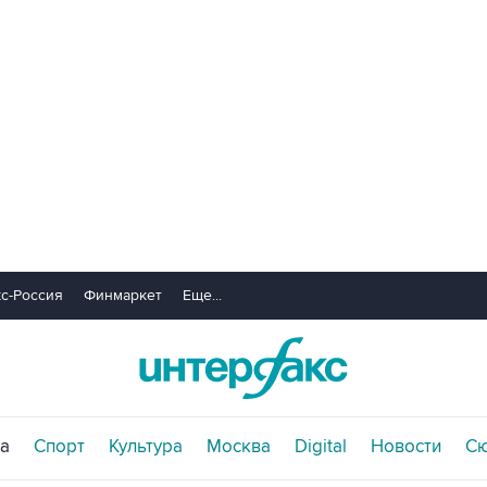
с-Россия
Финмаркет
Еще...
а
Спорт
Культура
Москва
Digital
Новости
С