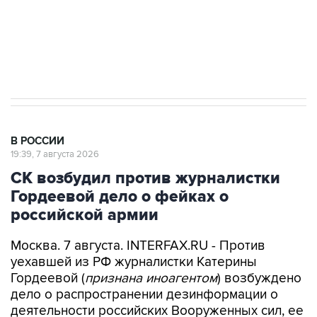
ИНН 7725383515 Erid: F7NfYUJCUneVdwcydK6A
Аксенов сообщил о четвертом погибшем в
результате атаки ВСУ на Крым
В РОССИИ
19:39, 7 августа 2026
СК возбудил против журналистки
Гордеевой дело о фейках о
российской армии
Москва. 7 августа. INTERFAX.RU - Против
уехавшей из РФ журналистки Катерины
Гордеевой (
признана иноагентом
) возбуждено
дело о распространении дезинформации о
деятельности российских Вооруженных сил, ее