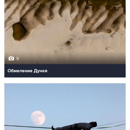
9
Обмеление Дуная