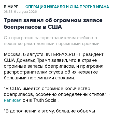
В МИРЕ
ОПЕРАЦИЯ ИЗРАИЛЯ И США ПРОТИВ ИРАНА
→
08:38, 6 августа 2026
Трамп заявил об огромном запасе
боеприпасов в США
Он пригрозил распространителям фейков о
нехватке ракет долгими тюремными сроками
Москва. 6 августа. INTERFAX.RU - Президент
США Дональд Трамп заявил, что в стране
огромные запасы боеприпасов, и пригрозил
распространителям слухов об их нехватке
большими тюремными сроками.
"В США имеется огромное количество
боеприпасов, особенно определенных типов", -
написал
он в Truth Social.
"В дополнении к этому, большие объемы