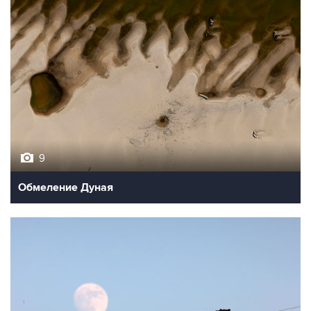
9
Обмеление Дуная