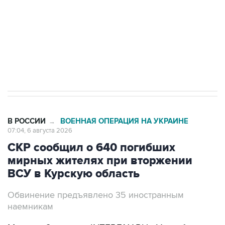
выходят на мировые рынки
Социальная реклама, АНО «Национальные приоритеты».
ИНН 7725383515 Erid: F7NfYUJCUneVdTRF8PRs
Трамп заявил, что переговоры с Ираном
начнутся в понедельник
В РОССИИ
ВОЕННАЯ ОПЕРАЦИЯ НА УКРАИНЕ
→
07:04, 6 августа 2026
СКР сообщил о 640 погибших
мирных жителях при вторжении
ВСУ в Курскую область
Обвинение предъявлено 35 иностранным
наемникам