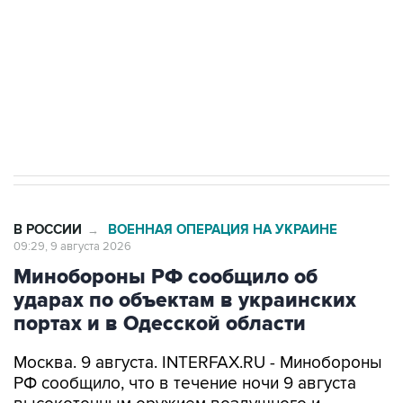
ИНН 7725383515 Erid: F7NfYUJCUneVdwcydK6A
Кабмин РФ разрешил до 1 июля 2027 года
импорт, выпуск и обращение бензина Евро 2,
Евро 3, Евро 4
В РОССИИ
ВОЕННАЯ ОПЕРАЦИЯ НА УКРАИНЕ
→
09:29, 9 августа 2026
Минобороны РФ сообщило об
ударах по объектам в украинских
портах и в Одесской области
Москва. 9 августа. INTERFAX.RU - Минобороны
РФ сообщило, что в течение ночи 9 августа
высокоточным оружием воздушного и
наземного базирования, а также ударными