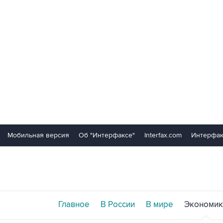
Мобильная версия
Об "Интерфаксе"
Interfax.com
Интерфак
Главное
В России
В мире
Экономик