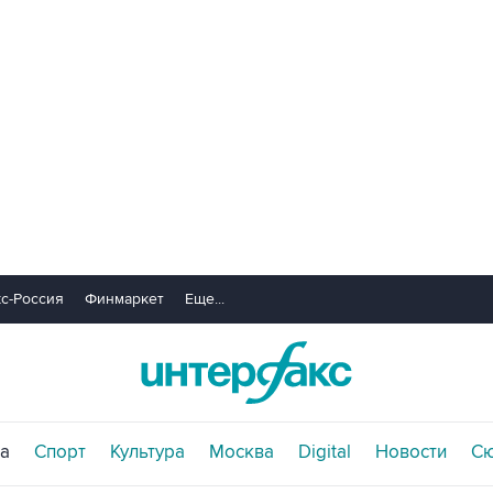
с-Россия
Финмаркет
Еще...
а
Спорт
Культура
Москва
Digital
Новости
С