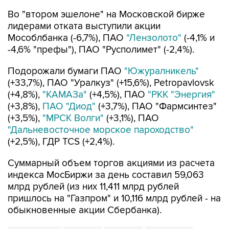
Во "втором эшелоне" на Московской бирже
лидерами отката выступили акции
Мособлбанка (-6,7%), ПАО
"Лензолото"
(-4,1% и
-4,6% "префы"), ПАО "Русполимет" (-2,4%).
Подорожали бумаги ПАО
"Южуралникель"
(+33,7%), ПАО "Уралкуз" (+15,6%), Petropavlovsk
(+4,8%),
"КАМАЗа"
(+4,5%), ПАО
"РКК "Энергия"
(+3,8%),
ПАО "Диод"
(+3,7%), ПАО "Фармсинтез"
(+3,5%),
"МРСК Волги"
(+3,1%), ПАО
"Дальневосточное морское пароходство"
(+2,5%), ГДР TCS (+2,4%).
Суммарный объем торгов акциями из расчета
индекса МосБиржи за день составил 59,063
млрд рублей (из них 11,411 млрд рублей
пришлось на "Газпром" и 10,116 млрд рублей - на
обыкновенные акции Сбербанка).