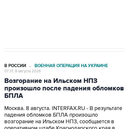
Социальная реклама, АНО «Национальные приоритеты».
ИНН 7725383515 Erid: F7NfYUJCUneVdwcydK6A
Кабмин РФ разрешил до 1 июля 2027 года
импорт, выпуск и обращение бензина Евро 2,
Евро 3, Евро 4
В РОССИИ
ВОЕННАЯ ОПЕРАЦИЯ НА УКРАИНЕ
→
07:37, 8 августа 2026
Возгорание на Ильском НПЗ
произошло после падения обломков
БПЛА
Москва. 8 августа. INTERFAX.RU - В результате
падения обломков БПЛА произошло
возгорание на Ильском НПЗ, сообщается в
оперативном штабе Краснодарского края в