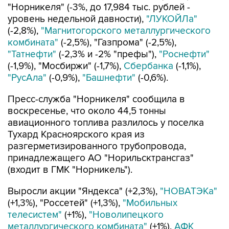
"Норникеля" (-3%, до 17,984 тыс. рублей -
уровень недельной давности),
"ЛУКОЙЛа"
(-2,8%),
"Магнитогорского металлургического
комбината"
(-2,5%), "Газпрома" (-2,5%),
"Татнефти"
(-2,3% и -2% "префы"),
"Роснефти"
(-1,9%), "Мосбиржи" (-1,7%),
Сбербанка
(-1,1%),
"РусАла"
(-0,9%),
"Башнефти"
(-0,6%).
Пресс-служба "Норникеля" сообщила в
воскресенье, что около 44,5 тонны
авиационного топлива разлилось у поселка
Тухард Красноярского края из
разгерметизированного трубопровода,
принадлежащего АО "Норильсктрансгаз"
(входит в ГМК "Норникель").
Выросли акции "Яндекса" (+2,3%),
"НОВАТЭКа"
(+1,3%), "Россетей" (+1,3%),
"Мобильных
телесистем"
(+1%),
"Новолипецкого
металлургического комбината"
(+1%),
АФК