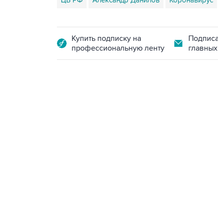
ЦБ РФ
Александр Данилов
Коронавирус
Купить подписку на
Подписа
профессиональную ленту
главных
09:12, 7 августа 2026