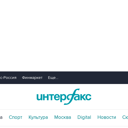
с-Россия
Финмаркет
Еще...
а
Спорт
Культура
Москва
Digital
Новости
С