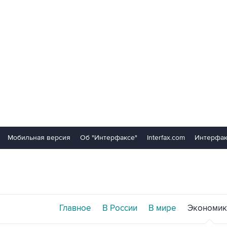
Мобильная версия
Об "Интерфаксе"
Interfax.com
Интерфак
Главное
В России
В мире
Экономик