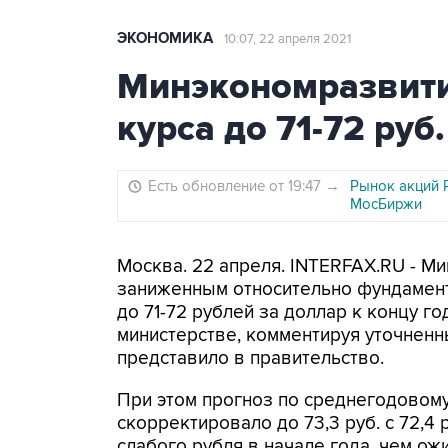
ЭКОНОМИКА
10:07, 22 апреля 2021
Минэкономразвити
курса до 71-72 руб
Есть обновление от 19:47
→
Рынок акций 
МосБиржи
Москва. 22 апреля. INTERFAX.RU - М
заниженным относительно фундамент
до 71-72 рублей за доллар к концу г
министерстве, комментируя уточненн
представило в правительство.
При этом прогноз по среднегодовому
скорректировало до 73,3 руб. с 72,4 
слабого рубля в начале года, чем ож