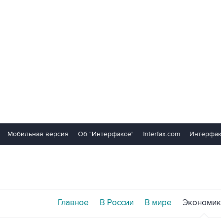
Мобильная версия
Об "Интерфаксе"
Interfax.com
Интерфак
Главное
В России
В мире
Экономик