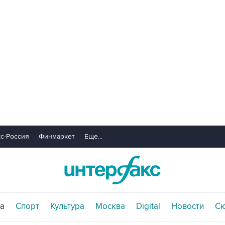
с-Россия
Финмаркет
Еще...
а
Спорт
Культура
Москва
Digital
Новости
С