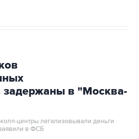
ков
нных
 задержаны в "Москва-
 колл-центры легализовывали деньги
заявили в ФСБ