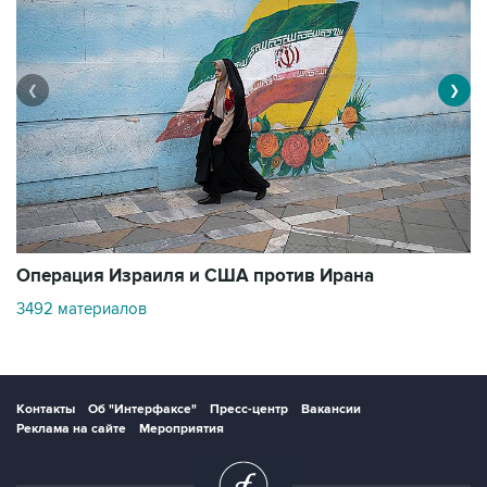
❮
❯
В
Операция Израиля и США против Ирана
11
3492 материалов
Контакты
Об "Интерфаксе"
Пресс-центр
Вакансии
Реклама на сайте
Мероприятия