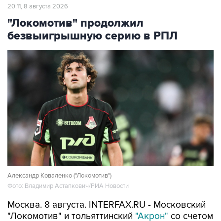
20:11, 8 августа 2026
"Локомотив" продолжил
безвыигрышную серию в РПЛ
Александр Коваленко ("Локомотив")
Фото: Владимир Астапкович/РИА Новости
Москва. 8 августа. INTERFAX.RU - Московский
"Локомотив" и тольяттинский
"Акрон"
со счетом