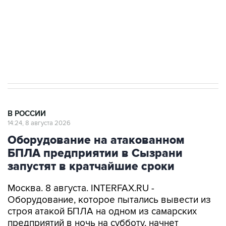
Социальная реклама, АНО «Национальные приоритеты».
ИНН 7725383515 Erid: F7NfYUJCUneVdwcydK6A
Кабмин РФ разрешил до 1 июля 2027 года
импорт, выпуск и обращение бензина Евро 2,
Евро 3, Евро 4
В РОССИИ
14:24, 8 августа 2026
Оборудование на атакованном
БПЛА предприятии в Сызрани
запустят в кратчайшие сроки
Москва. 8 августа. INTERFAX.RU -
Оборудование, которое пытались вывести из
строя атакой БПЛА на одном из самарских
предприятий в ночь на субботу, начнет