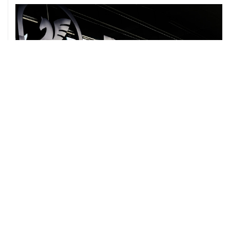
07 августа, 12:30
Janaf и MOL достигли соглашения о транзите по
Адриатическому нефтепроводу