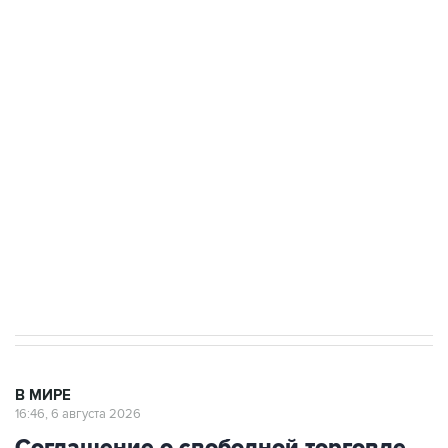
БПЛА на автомобиль в Удмуртии
Путин сообщил о решении сосредоточить в
одних руках все службы тыла Минобороны
Как российские медицинские технологии
выходят на мировые рынки
Социальная реклама, АНО «Национальные приоритеты».
ИНН 7725383515 Erid: F7NfYUJCUneVdTRF8PRs
Трамп заявил, что переговоры с Ираном
начнутся в понедельник
В МИРЕ
16:46, 6 августа 2026