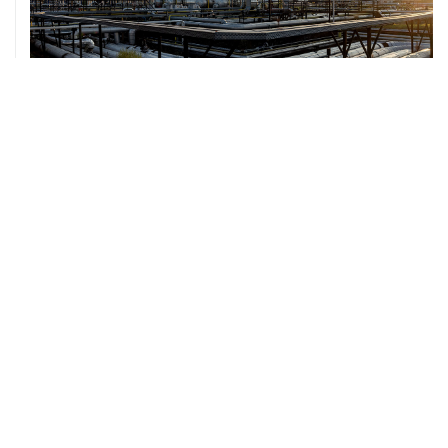
07 августа, 12:02
ФАО назвало причины роста мировых цен на пшеницу
в июле на 9,9%
ХРОНИКИ СОБЫТИЙ