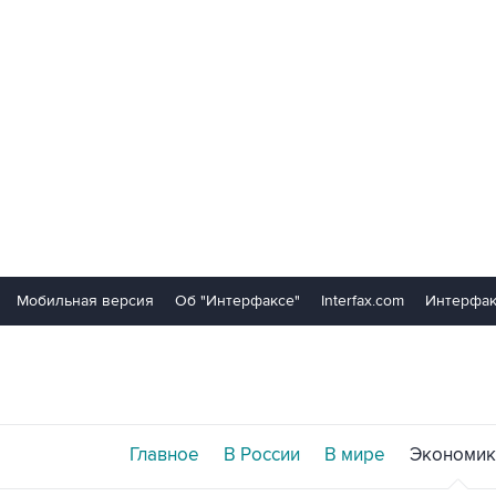
Мобильная версия
Об "Интерфаксе"
Interfax.com
Интерфак
Главное
В России
В мире
Экономик