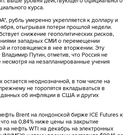
коп. выше уровня действующего официального
циального курса.
", рубль умеренно укрепляется к доллару и
 ноября, отыгрывая потери прошлой недели.
бствует снижение геополитических рисков,
ениями западных СМИ о перемещении
ой и готовящемся в нее вторжении. Эту
ладимир Путин, отметив, что Россия не
е несмотря на незапланированные учения
 остается неоднозначной, в том числе на
прежнему не торопятся вкладываться в
 данных об инфляции в США и других
ефть Brent на лондонской бирже ICE Futures к
, что на 0,84% ниже цены на закрытие
 на нефть WTI на декабрь на электронных