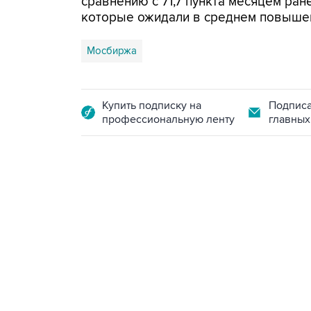
сравнению с 71,7 пункта месяцем ран
которые ожидали в среднем повышени
Мосбиржа
Купить подписку на
Подписа
профессиональную ленту
главных