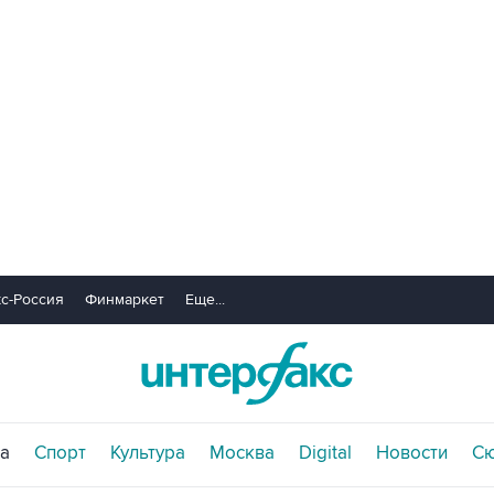
с-Россия
Финмаркет
Еще...
а
Спорт
Культура
Москва
Digital
Новости
С