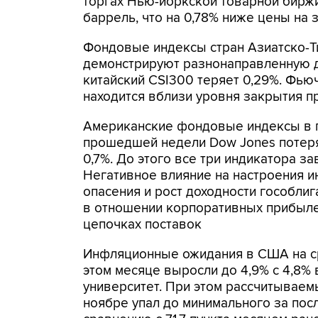
торгах Нью-йоркской товарной биржи
баррель, что на 0,78% ниже цены на 
Фондовые индексы стран Азиатско-Т
демонстрируют разнонаправленную ди
китайский CSI300 теряет 0,29%. Фью
находится вблизи уровня закрытия п
Американские фондовые индексы в п
прошедшей недели Dow Jones потерял 
0,7%. До этого все три индикатора з
Негативное влияние на настроения 
опасения и рост доходности гособли
в отношении корпоративных прибыле
цепочках поставок
Инфляционные ожидания в США на ср
этом месяце выросли до 4,9% с 4,8% 
университет. При этом рассчитываем
ноябре упал до минимального за посл