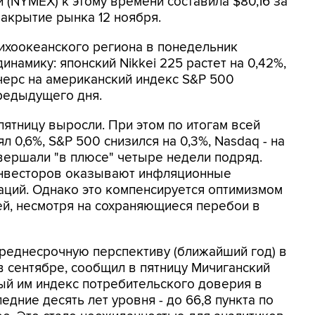
 (NYMEX) к этому времени составила $80,16 за
закрытие рынка 12 ноября.
ихоокеанского региона в понедельник
намику: японский Nikkei 225 растет на 0,42%,
черс на американский индекс S&P 500
редыдущего дня.
ятницу выросли. При этом по итогам всей
0,6%, S&P 500 снизился на 0,3%, Nasdaq - на
авершали "в плюсе" четыре недели подряд.
инвесторов оказывают инфляционные
гаций. Однако это компенсируется оптимизмом
й, несмотря на сохраняющиеся перебои в
еднесрочную перспективу (ближайший год) в
в сентябре, сообщил в пятницу Мичиганский
ый им индекс потребительского доверия в
едние десять лет уровня - до 66,8 пункта по