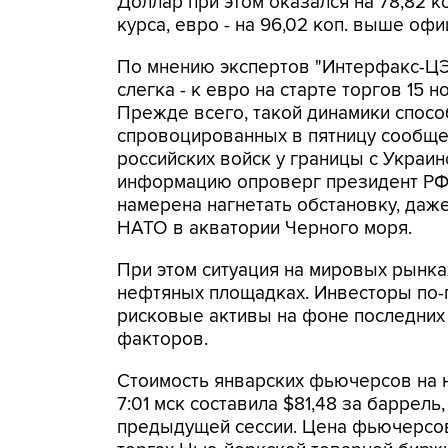
Доллар при этом оказался на 78,82 
курса, евро - на 96,02 коп. выше офи
По мнению экспертов "Интерфакс-ЦЭА
слегка - к евро на старте торгов 15
Прежде всего, такой динамики спосо
спровоцированных в пятницу сообщ
российских войск у границы с Украин
информацию опроверг президент РФ В
намерена нагнетать обстановку, даж
НАТО в акватории Черного моря.
При этом ситуация на мировых рынках
нефтяных площадках. Инвесторы по-
рисковые активы на фоне последних
факторов.
Стоимость январских фьючерсов на н
7:01 мск составила $81,48 за баррель
предыдущей сессии. Цена фьючерсов